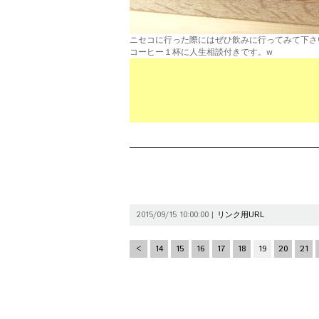
ニセコに行った際にはぜひ飲みに行ってみて下さ
コーヒー１杯に人生相談付きです。w
2015/09/15 10:00:00 |
リンク用URL
<
14
15
16
17
18
19
20
21