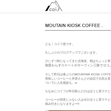
MOUTAIN KIOSK COFFEE .
ども！コイフ君です。
久しぶりのブログアップでございます。
少しずつ秋になってきた北海道、朝はちょっと寒
相変わらずスケートやサーフィン三昧でヨコノ
そして昨日は春ぶりのMOUNTAIN KIOSK COFF
美味しいコーヒーと井原さんとの会話で元気を貰っ
ついでに人生相談も。w
ちなみにコイフが昨日飲んだのはほうじ茶ラテと
コーヒーが得意じゃない人はぜひほうじ茶ラテと
病み付きになりますよ〜!!