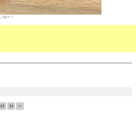
いね〜！
22
23
>