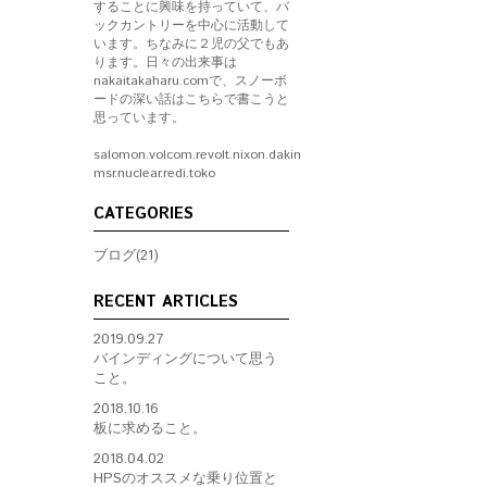
することに興味を持っていて、バ
ックカントリーを中心に活動して
います。ちなみに２児の父でもあ
ります。日々の出来事は
nakaitakaharu.comで、スノーボ
ードの深い話はこちらで書こうと
思っています。
salomon.volcom.revolt.nixon.dakine.
msr.nuclear.redi.toko
CATEGORIES
ブログ(21)
RECENT ARTICLES
2019.09.27
バインディングについて思う
こと。
2018.10.16
板に求めること。
2018.04.02
HPSのオススメな乗り位置と