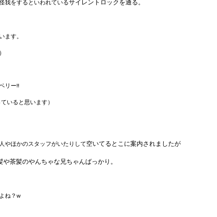
サイレントロックを通る。
怪我をするといわれている
います。
）
リー!!
っていると思います）
空いてるとこに案内されましたが
人やほかのスタッフがいたりして
髪や茶髪のやんちゃな兄ちゃんばっかり。
よね？w