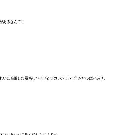
があるなんて！
いに整備した最高なパイプとデカいジャンプ!! がいっぱいあり、
メソッドかっこ良くやりたい！とか、