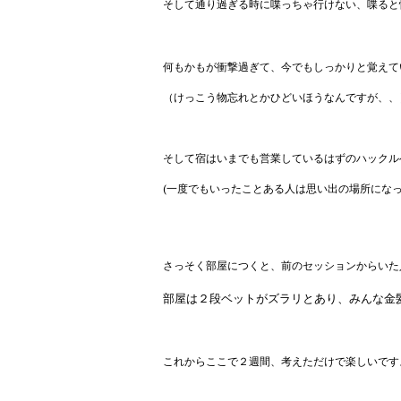
そして通り過ぎる時に喋っちゃ行けない、喋ると
何もかもが衝撃過ぎて、今でもしっかりと覚えて
（けっこう物忘れとかひどいほうなんですが、、
そして宿はいまでも営業しているはずのハックルベ
(一度でもいったことある人は思い出の場所にな
さっそく部屋につくと、前のセッションからいた
部屋は２段ベットがズラリとあり、
みんな金
これからここで２週間、考えただけで楽しいです