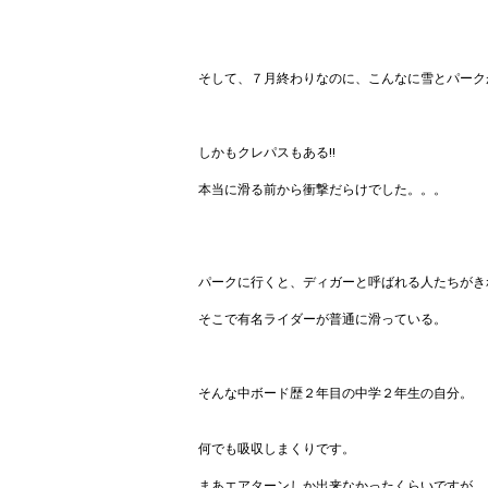
そして、７月終わりなのに、こんなに雪とパーク
しかもクレパスもある!!
本当に滑る前から衝撃だらけでした。。。
パークに行くと、ディガーと呼ばれる人たちがきれ
そこで有名ライダーが普通に滑っている。
そんな中ボード歴２年目の中学２年生の自分。
何でも吸収しまくりです。
まあエアターンしか出来なかったくらいですが、