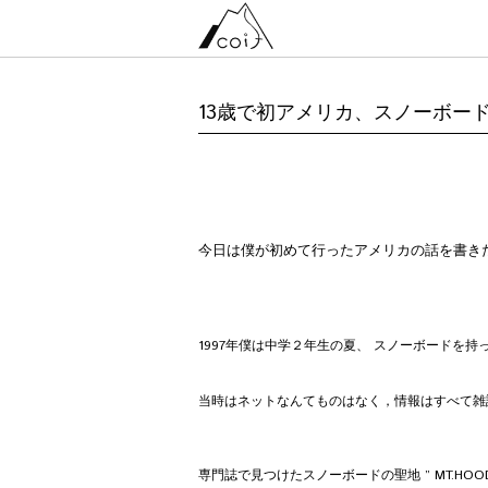
13歳で初アメリカ、スノーボードの
今日は僕が初めて行ったアメリカの話を書き
1997年僕は中学２年生の夏、 スノーボードを
当時はネットなんてものはなく，情報はすべて雑
専門誌で見つけたスノーボードの聖地 ” MT.HOO