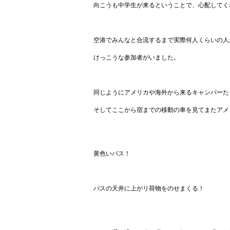
向こうも中学生が来るということで、心配してく
空港でみんなと合流するまで実際何人くらいの人
けっこうな参加者がいました。
同じようにアメリカや海外から来るキャンパーた
そしてここから宿までの移動の車を見てまたアメ
黄色いバス！
バスの天井に上がリ荷物をのせまくる！