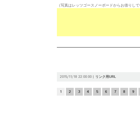
（写真はレッツゴースノーボードからお借りして
2015/11/18 22:00:00 |
リンク用URL
1
2
3
4
5
6
7
8
9