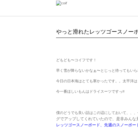
やっと滑れたレッツゴースノー
どもども〜コイフです！
早く雪が降らないかなぁ〜とじっと待ってもいら
今日の日本海はとても寒かったです。。太平洋は
今一番ほしいもんはドライスーツですっ!!
僕のどうでも良い話はこの辺にしておいて、、、
グで
アップしてくれていたので、
是非みんな
レッツゴースノーボード、先週のスノーボー