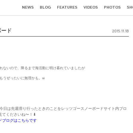
NEWS
BLOG
FEATURES
VIDEOS
PHOTOS
SH
ボード
2015.11.18
れないので、降るまで海活動に明け暮れていましたが
もうぜったいに無理かも。w
今日は先週滑り行ったときのことをレッツゴースノーボードサイト内ブロ
見てくださいね〜！⬇
ドブログはこちらです