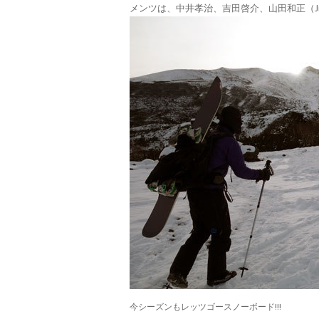
メンツは、中井孝治、吉田啓介、山田和正（J
今シーズンもレッツゴースノーボード!!!