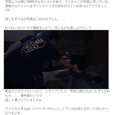
写真より山側に1個目のセクションがあり、そこからこの写真に写っている
最後のセクションまでノンストップで自分のラインを見つけてライディン
グ!!
楽しすぎて山の写真はこれだけでした、、、
山ではこのコースで撮影をしたり、流しながら楽しんだりして
夜はジャグジーにいったり、トランプしたり、早めに寝た人はいたずらされ
たり、、、修学旅行ノリで
楽しく過ごしていましたw
アメリカと言えばハンバーガー!!ということでこのお店にも行ってみたかっ
たですよ⬇