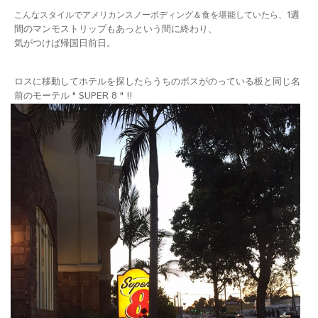
1週
こんなスタイルでアメリカンスノーボディング＆食を堪能していたら、
間のマンモストリップもあっという間に終わり、
気がつけば帰国日前日。
ロスに移動してホテルを探したら
うちのボスがのっている板と同じ名
前のモーテル " SUPER 8 " !!