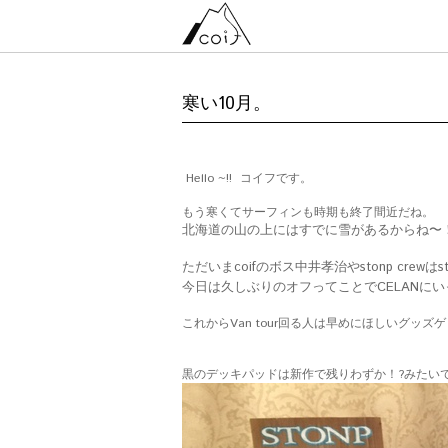
寒い10月。
Hello ~!! コイフです。
もう寒くてサーフィンも時期も終了間近だね。
北海道の山の上にはすでに雪があるからね〜
ただいまcoifのボス中井孝治やstonp crewはs
今日は久しぶりのオフってことでCELANに
これからVan tour回る人は早めにほしいグッズ
黒のデッキパッドは新作で残りわずか！?みたい