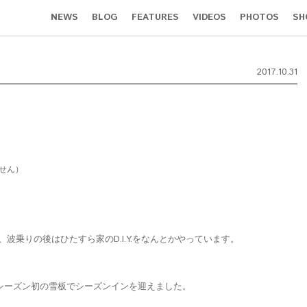
NEWS
BLOG
FEATURES
VIDEOS
PHOTOS
SH
2017.10.31
せん）
波乗りの後はひたすら家のD.I.Y.をなんとかやっています。
、
今シーズン初の雪板でシーズンインを迎えました。